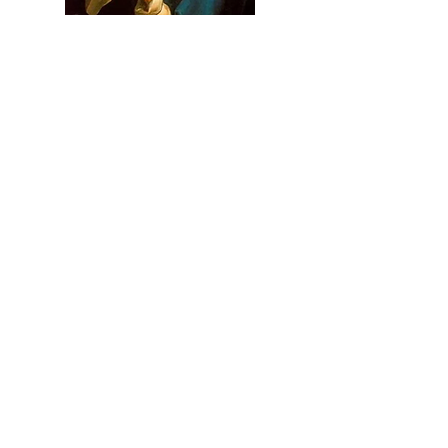
Confraria do Rosário
A Confraria do Rosári
o foi instituída para levar
um grande número de fiéis, unidos por laços de
caridade fraterna, a louvar a S
antíssima Virgem,
e obter sua proteção, por meio duma oração
unânime, e empregando a piedosíssima fórmula
do Rosário, donde essa associação tirou seu
nome.
Saiba mais