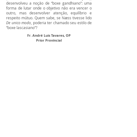
desenvolveu a noção de “boxe gandhiano”: uma
forma de lutar onde o objetivo não era vencer o
outro, mas desenvolver atenção, equilíbrio e
respeito mútuo. Quem sabe, se Næss tivesse lido
De unico modo
, poderia ter chamado seu estilo de
“boxe lascasiano”?
Fr. André Luis Tavares, OP
Prior Provincial