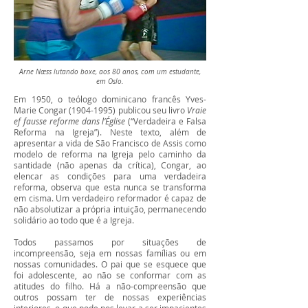
Arne Næss lutando boxe, aos 80 anos, com um estudante,
em Oslo.
Em 1950, o teólogo dominicano francês Yves-
Marie Congar
(1904-1995)
publicou seu livro
Vraie
ef fausse reforme dans l’Église
(“Verdadeira e Falsa
Reforma na Igreja”). Neste texto, além de
apresentar a vida de São Francisco de Assis como
modelo de reforma na Igreja pelo caminho da
santidade (não apenas da crítica), Congar, ao
elencar as condições para uma verdadeira
reforma, observa que esta nunca se transforma
em cisma. Um verdadeiro reformador é capaz de
não absolutizar a própria intuição, permanecendo
solidário ao todo que é a Igreja.
Todos passamos por situações de
incompreensão, seja em nossas famílias ou em
nossas comunidades. O pai que se esquece que
foi adolescente, ao não se conformar com as
atitudes do filho. Há a não-compreensão que
outros possam ter de nossas experiências