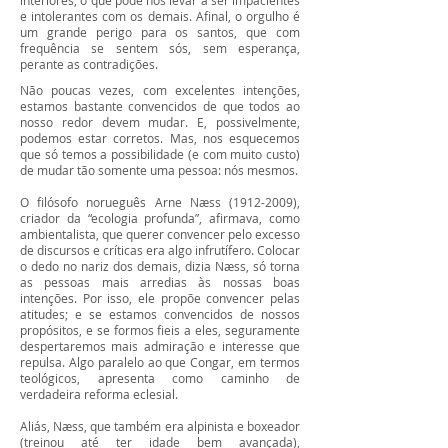
interiores, o que pode nos levar a ser impacientes
e intolerantes com os demais. Afinal, o orgulho é
um grande perigo para os santos, que com
frequência se sentem sós, sem esperança,
perante as contradições.
Não poucas vezes, com excelentes intenções,
estamos bastante convencidos de que todos ao
nosso redor devem mudar. E, possivelmente,
podemos estar corretos. Mas, nos esquecemos
que só temos a possibilidade (e com muito custo)
de mudar tão somente uma pessoa: nós mesmos.
O filósofo norueguês Arne Næss
(1912-2009)
,
criador da “ecologia profunda”, afirmava, como
ambientalista, que querer convencer pelo excesso
de discursos e críticas era algo infrutífero. Colocar
o dedo no nariz dos demais, dizia Næss, só torna
as pessoas mais arredias às nossas boas
intenções. Por isso, ele propõe convencer pelas
atitudes; e se estamos convencidos de nossos
propósitos, e se formos fieis a eles, seguramente
despertaremos mais admiração e interesse que
repulsa. Algo paralelo ao que Congar, em termos
teológicos, apresenta como caminho de
verdadeira reforma eclesial.
Aliás, Næss, que também era alpinista e boxeador
(treinou até ter idade bem avançada),