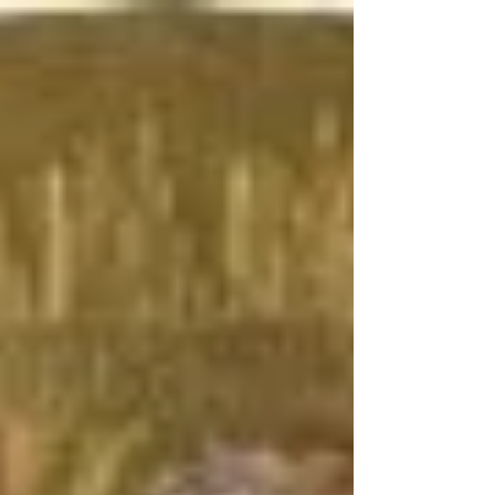
top of page
Província Frei Bartolomeu de Las Casas
Ordem dos Pregadores
HOME
ORDEM
Governo Geral
FUNDADOR
PROVÍNCIA
MISSÃO
VOCACIONAL
ESPIRITUALIDADE
BIBLIOTECA DIGITAL
Fontes Dominicanas
Documentos da Ordem
GALERIA