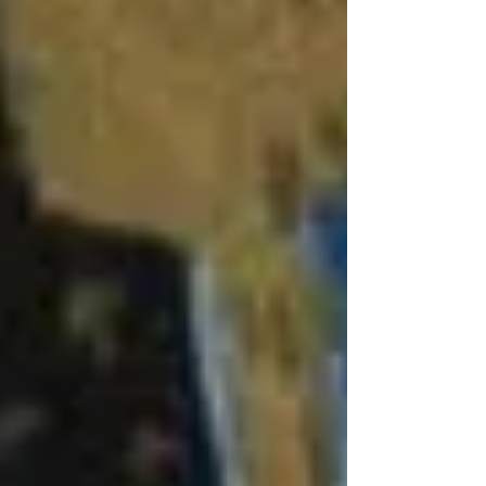
exemplos...
Institucionalmente, pudemos ver neste ano
tantas profissões (sete primeiras profissões e
quatro solenes); tantos jovens a se interessar
pela nossa vida, engajando-se no discernimento
vocacional; a ordenação de um irmão; inúmeros
novos engajamentos de leigos e também de
ministros ordenados em nossas fraternidades,
nos mais diversos lugares do Brasil. Quando
nos preparamos para celebrar a fecundidade do
seio da Virgem, damos graças ao Senhor pela
fecundidade em nossa família.
Tudo isso é sinal da fecundidade da nossa
vocação dominicana. A vida que sonhou o Pai
Domingos é para nós um tesouro, a ser vivido
com coerência, humildade e generosidade.
Somente assim, este belo tesouro poderá servir
não somente a nós, mas a todos os homens e
mulheres que conosco se encontrarem. Afinal,
como recordei na homilia da missa de primeira