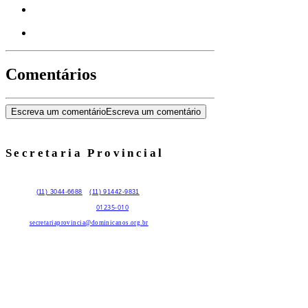
Comentários
Escreva um comentário
Escreva um comentário
Secretaria Provincial
Contatos:
(11) 3044-6688
/
(11) 91442-9831
Rua: Atibaia, 420 - Perdizes -
01235-010
- São Paulo - SP
E-mail:
secretariaprovincia@dominicanos.org.br