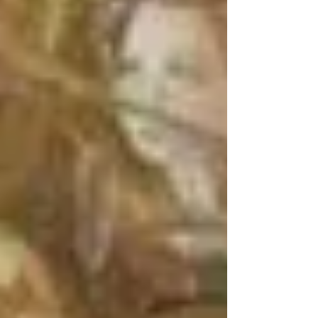
ABUSO DE VULNERÁVEIS
Post
Palavra do Provincial: Gatias
agimus Tibi
26 de jan. de 2024
2 min de leitura
Gratias agimus Tibi Beato
Angelico, Coro de Anjos, painel,
Le Gallerie degli Uffizi, Florença
Durante a ordenação de nosso irmão frei Átila,
no último dia 2, veio-me algo a mente. Eu me
perguntava como estava meu estado de espírito
neste final de ano. Não posso esconder de mim