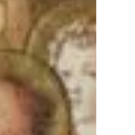
mesmo, nem de meus irmãos e irmãs, que não
faltaram desafios em 2023. E eles foram de todo
tipo. Mas, o sentimento que me habitou,
naquele momento, e que me habita ao escrever
este texto, é de gratidão.
Tenho impressão que me ajudou a encontrar
este espírito de ação de graças uma pequena
canção que ouvi, há poucos dias. Era uma
simples e profunda oração pela paz, em forma
de música, preparada e interpretada pelos jovens
da
Opera per la gioventù Giorgio La Pira
, uma
organização social italiana, que leva o nome do
venerável leigo dominicano, chamado de “o
santo prefeito de Florença”. Na canção-oração,
orava-se à Mãe de Deus pela paz e se agradecia
pelos tesouros que nos traz a fé cristã: santidade
e oração, catedrais e mosteiros, beleza, arte,
liturgia, fidelidade ao Cristo Ressuscitado e a
Maria assunta.