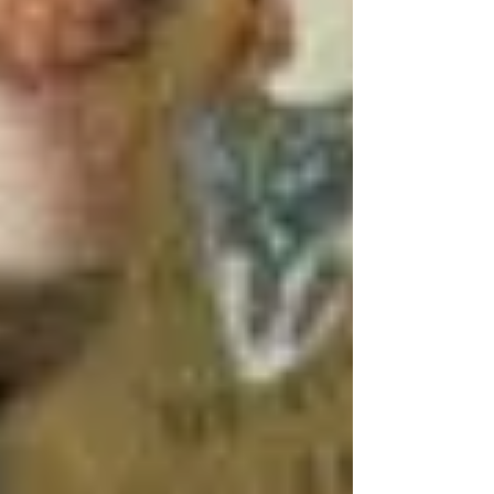
A correria do cotidiano e a tristeza que às vezes
nos vem, podem nos levar a esquecer os tantos
e tão variados tesouros que a nossa fé e nossa
vocação nos trazem.
Penso que minha gratidão ao Senhor tenha dois
níveis, que estão muito unidos: um pessoal e
outro institucional. Pessoalmente, mas como
prior da Província, pude testemunhar neste ano
tanta generosidade, ao encontrar os irmãos e
irmãs: o amor sincero de tantos irmãos(ãs) pelos
mais pobres, sem voz, esquecidos, preferidos de
Deus; o zelo esmerado daqueles que se dedicam
ao ministério paroquial; o cuidado daqueles que
aceitam lidar com os desafios da vida
acadêmica; a seriedade e paciência dos
formadores; a generosidade dos formandos,
muitas vezes tão longe de suas famílias e
lugares de origem, vivendo com alegria seu
discernimento e sua formação inicial; a
preocupação de priores, superiores, ecônomos,
leitores sempre atentos ao cuidado para com o
bem comum. Estes são apenas alguns e poucos