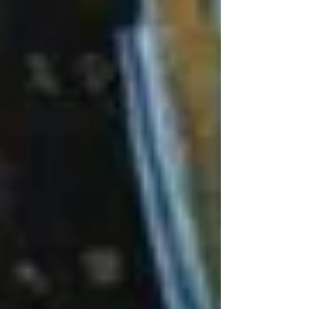
profissão de nossos noviços, em novembro
deste ano, nossa vocação dominicana só é
completa quando o que contemplamos e
planejamos, pessoalmente e juntos, nos
conventos, chega aos ouvidos e corações do
nosso próximo.
Abençoado Natal e feliz início de ano a todos e
todas.
Fr André Luis Tavares, OP
Prior Provincial